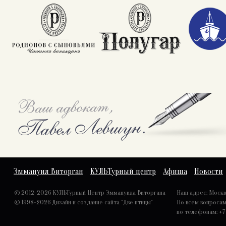
Эммануил Виторган
КУЛЬТурный центр
Афиша
Новости
© 2012-2026 КУЛЬТурный Центр Эммануила Виторгана
Наш адрес: Москва,
© 1998-2026
Дизайн и создание сайта "Две птицы"
По всем вопроса
по телефонам: +7 