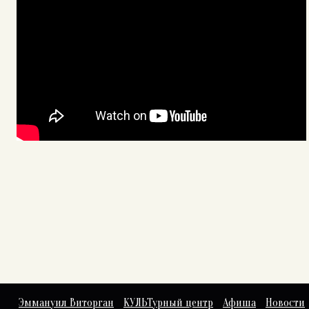
Эммануил Виторган
КУЛЬТурный центр
Афиша
Новости