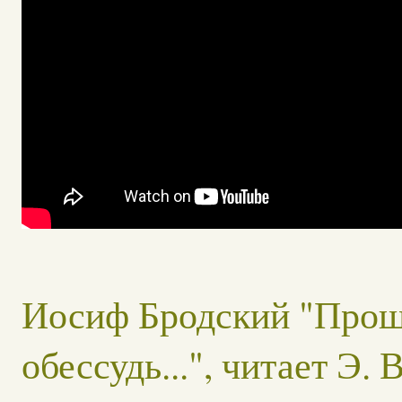
Иосиф Бродский "Проща
обессудь...", читает Э.